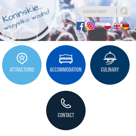
Uwaga:
Ta
strona
internetowa
zawiera
system
ułatwień
dostępu.
ATTRACTIONS
ACCOMMODATION
CULINARY
CONTACT