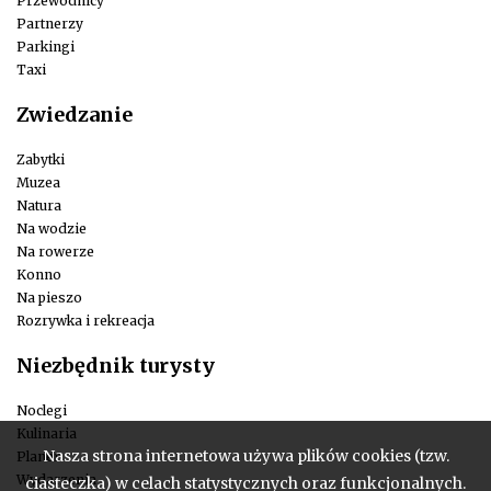
Przewodnicy
Partnerzy
Parkingi
Taxi
Zwiedzanie
Zabytki
Muzea
Natura
Na wodzie
Na rowerze
Konno
Na pieszo
Rozrywka i rekreacja
Niezbędnik turysty
Noclegi
Kulinaria
Nasza strona internetowa używa plików cookies (tzw.
Planer
Wydarzenia
ciasteczka) w celach statystycznych oraz funkcjonalnych.