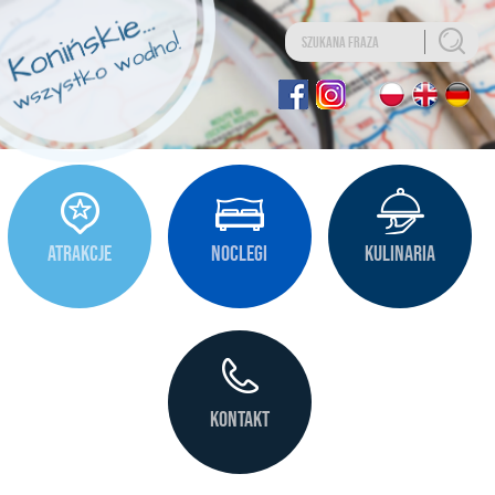
Uwaga:
Ta
strona
internetowa
zawiera
system
ułatwień
dostępu.
ATRAKCJE
NOCLEGI
KULINARIA
KONTAKT