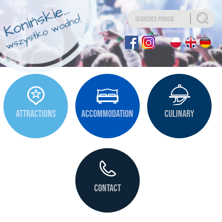
Uwaga:
Ta
strona
internetowa
zawiera
system
ułatwień
dostępu.
ATTRACTIONS
ACCOMMODATION
CULINARY
CONTACT