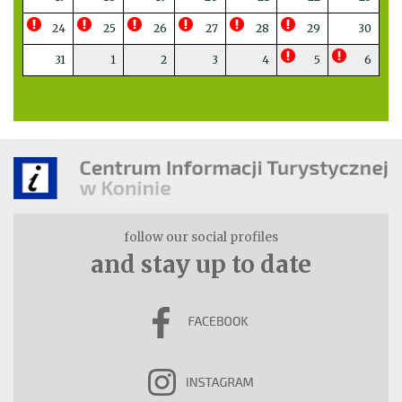
24
25
26
27
28
29
30
31
1
2
3
4
5
6
follow our social profiles
and stay up to date