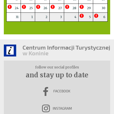
24
25
26
27
28
29
30
31
1
2
3
4
5
6
follow our social profiles
and stay up to date