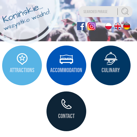
Uwaga:
Ta
strona
internetowa
zawiera
system
ułatwień
dostępu.
ATTRACTIONS
ACCOMMODATION
CULINARY
CONTACT