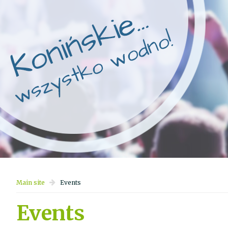
Main site
Events
Events