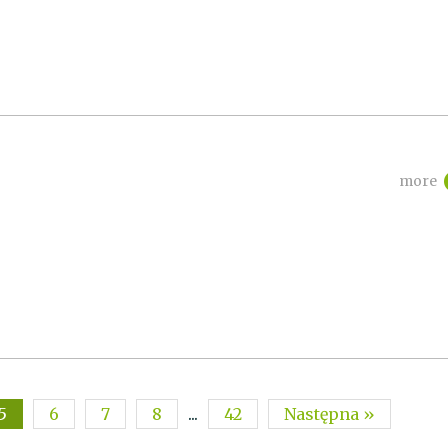
more
5
6
7
8
...
42
Następna »