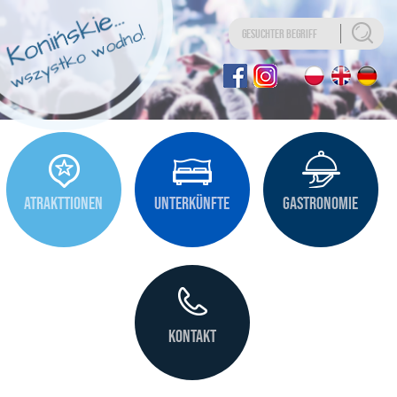
Uwaga:
Ta
strona
internetowa
zawiera
system
ułatwień
dostępu.
ATRAKTTIONEN
UNTERKÜNFTE
GASTRONOMIE
KONTAKT