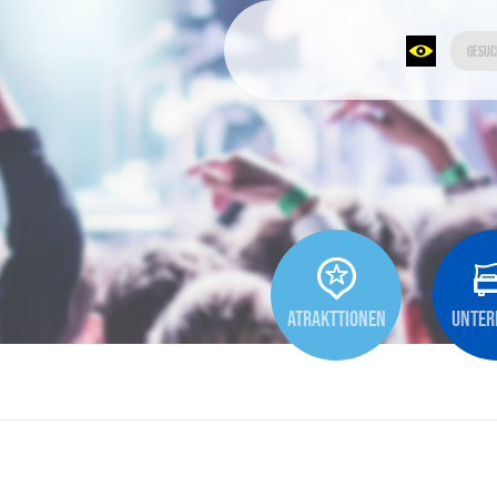
Uwaga:
Ta
strona
internetowa
zawiera
system
ułatwień
dostępu.
Naciśnij
klawisze
Control-
F11,
aby
dostosować
ATRAKTTIONEN
UNTER
stronę
internetową
dla
osób
niedowidzących,
które
korzystają