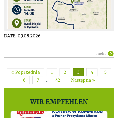
DATE:
09.08.2026
mehr
« Poprzednia
1
2
3
4
5
6
7
...
42
Następna »
WIR EMPFEHLEN