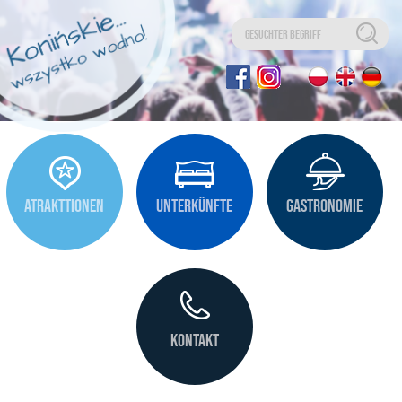
Uwaga:
Ta
strona
internetowa
zawiera
system
ułatwień
dostępu.
ATRAKTTIONEN
UNTERKÜNFTE
GASTRONOMIE
KONTAKT