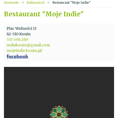
Startseite
kulinarisch
Restaurant "Moje Indie"
Restaurant "Moje Indie"
Plac Wolności 11
62-510 Konin
533 598 289
indiakonin@gmail.com
mojeindie.konin.pl/