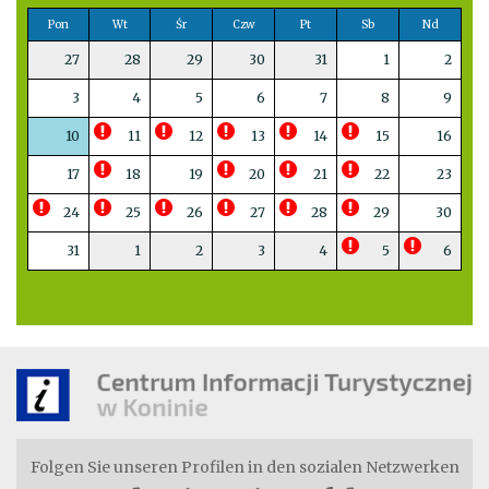
Pon
Wt
Śr
Czw
Pt
Sb
Nd
27
28
29
30
31
1
2
3
4
5
6
7
8
9
10
11
12
13
14
15
16
17
18
19
20
21
22
23
24
25
26
27
28
29
30
31
1
2
3
4
5
6
Folgen Sie unseren Profilen in den sozialen Netzwerken