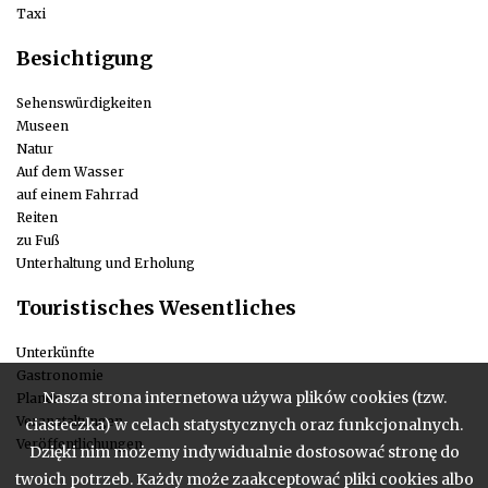
Taxi
Besichtigung
Sehenswürdigkeiten
Museen
Natur
Auf dem Wasser
auf einem Fahrrad
Reiten
zu Fuß
Unterhaltung und Erholung
Touristisches Wesentliches
Unterkünfte
Gastronomie
Nasza strona internetowa używa plików cookies (tzw.
Planer
Veranstaltungen
ciasteczka) w celach statystycznych oraz funkcjonalnych.
Veröffentlichungen
Dzięki nim możemy indywidualnie dostosować stronę do
twoich potrzeb. Każdy może zaakceptować pliki cookies albo