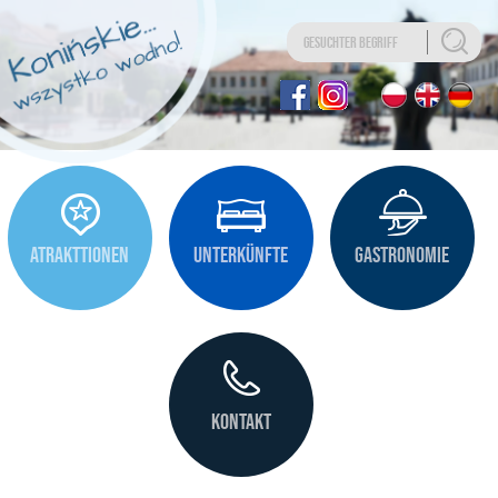
Uwaga:
Ta
strona
internetowa
zawiera
system
ułatwień
dostępu.
ATRAKTTIONEN
UNTERKÜNFTE
GASTRONOMIE
KONTAKT