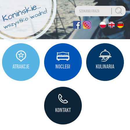
Uwaga:
Ta
strona
internetowa
zawiera
system
ułatwień
dostępu.
ATRAKCJE
NOCLEGI
KULINARIA
KONTAKT