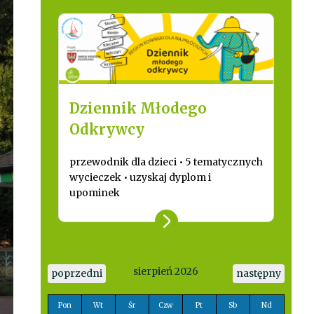
Dziennik Młodego
Odkrywcy
przewodnik dla dzieci • 5 tematycznych
wycieczek • uzyskaj dyplom i
upominek
sierpień 2026
poprzedni
następny
Pon
Wt
Śr
Czw
Pt
Sb
Nd