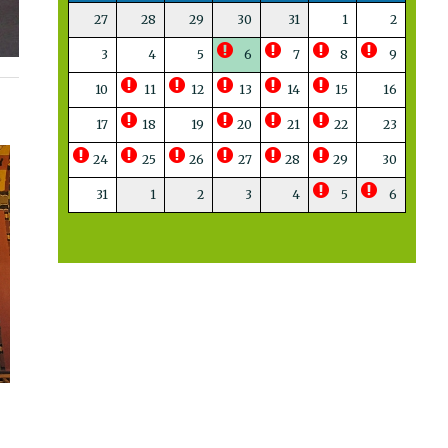
27
28
29
30
31
1
2
3
4
5
6
7
8
9
10
11
12
13
14
15
16
17
18
19
20
21
22
23
24
25
26
27
28
29
30
31
1
2
3
4
5
6