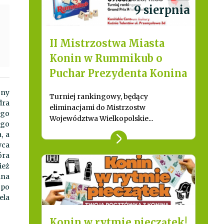
9 sierpnia
II Mistrzostwa Miasta
Konin w Rummikub o
Puchar Prezydenta Konina
ony
Turniej rankingowy, będący
dra
eliminacjami do Mistrzostw
ego
Województwa Wielkopolskie...
ego
, a
wca
óra
ież
ana
 po
ela
Konin w rytmie pieczątek!