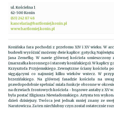
ul. Kościelna 1
62-500 Konin
(63) 242 87 48
kancelaria@bartlomiej.konin.pl
www.bartlomiej.konin.pl
Konińska fara pochodzi z przełomu XIV i XV wieku. W arch
budowli wyróżnić możemy dwie kaplice: gotycką Najświęts
Jana Zemełkę. W nawie głównej kościoła umieszczony 
(marszałka koronnego i starosty konińskiego). W kaplicy go
Krzysztofa Przyjemskiego. Zewnętrzne ściany kościoła po
sięgającymi co najmniej kilku wieków wstecz. W prz
brzezińskiego. Na głównej fasadzie kościoła na uwag
prawdopodobnie spełniać miała funkcje obronne w okresie 
na drzwiach frontowych kościoła - brązowe antaby z XV w., w
była postać Eligiusza Niewiadomskiego. Artysta ten wykonał
dzień dzisiejszy. Twórca jest jednak mniej znany ze swe
Narutowicza. Za ten niechlubny czyn został ostatecznie rozs