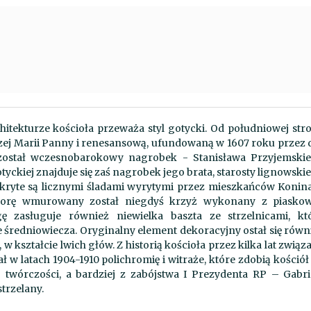
z
czytnika
ekranu;
Naciśnij
klawisze
Control-
F10,
aby
otworzyć
itekturze kościoła przeważa styl gotycki. Od południowej str
menu
zej Marii Panny i renesansową, ufundowaną w 1607 roku przez 
ułatwień
został wczesnobarokowy nagrobek - Stanisława Przyjemski
dostępu.
tyckiej znajduje się zaś nagrobek jego brata, starosty lignowski
kryte są licznymi śladami wyrytymi przez mieszkańców Konina
yporę wmurowany został niegdyś krzyż wykonany z piasko
ę zasługuje również niewielka baszta ze strzelnicami, kt
średniowiecza. Oryginalny element dekoracyjny ostał się równ
 kształcie lwich głów. Z historią kościoła przez kilka lat związ
 w latach 1904-1910 polichromię i witraże, które zdobią kościół
j twórczości, a bardziej z zabójstwa I Prezydenta RP – Gabri
trzelany.