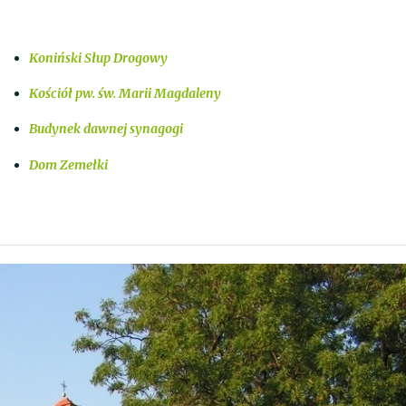
Koniński Słup Drogowy
Kościół pw. św. Marii Magdaleny
Budynek dawnej synagogi
Dom Zemełki