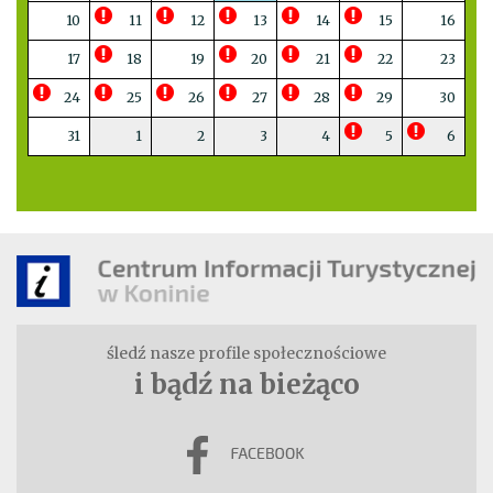
10
11
12
13
14
15
16
17
18
19
20
21
22
23
24
25
26
27
28
29
30
31
1
2
3
4
5
6
śledź nasze profile społecznościowe
i bądź na bieżąco