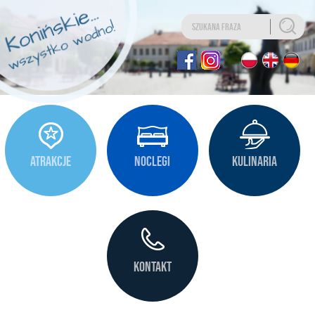
Uwaga:
Ta
strona
internetowa
zawiera
system
ułatwień
dostępu.
ATRAKCJE
NOCLEGI
KULINARIA
KONTAKT