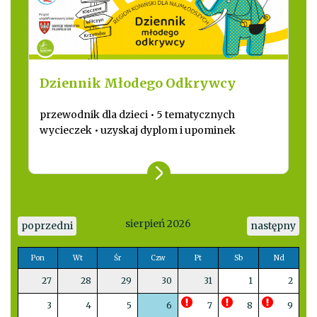
Dziennik Młodego Odkrywcy
przewodnik dla dzieci • 5 tematycznych
wycieczek • uzyskaj dyplom i upominek
sierpień 2026
poprzedni
następny
Pon
Wt
Śr
Czw
Pt
Sb
Nd
27
28
29
30
31
1
2
3
4
5
6
7
8
9