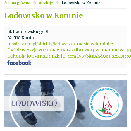
Strona główna
Atrakcje
Lodowisko w Koninie
Lodowisko w Koninie
ul. Paderewskiego 8
62-510 Konin
mosirkonin.pl/obiekty/lodowisko-mosir-w-koninie?
fbclid=IwY2xjawO3H8RleHRuA2FlbQIxMQBzcnRjBmFwcF
D0h0Dh4jOCVgnX0ejFZh_lQ_aem_lVS7bkgAhdQosjXxXQtct