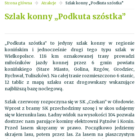
Strona główna
Atrakcje
Szlak konny „Podkuta szóstka”
Szlak konny „Podkuta szóstka”
„Podkuta szóstka” to jedyny szlak konny w regionie
konińskim i jednocześnie drugi tego typu szlak w
Wielkopolsce. 118 km oznakowanej trasy prowadzi
miłośników jazdy konnej przez 6 gmin powiatu
konińskiego (Stare Miasto, Golina, Rzgów, Grodziec,
Rychwał, Tuliszków). Na całej trasie rozmieszczono 6 stanic,
12 tablic z mapą szlaku oraz drogowskazy wskazujące
najbliższą bazę noclegową.
Szlak czerwony rozpoczyna się w SK „Czekan” w Głodowie.
Wprost z bramy SK przechodzimy szosę i w skos udajemy
się w kierunku lasu. Ładny widok na wysokości 104 pozwala
dostrzec nam parujące kominy elektrowni Pątnów i Konin.
Przed lasem skręcamy w prawo. Początkowo jedziemy
skrajem lasu, potem przez las. Za lasem na piaszczystym