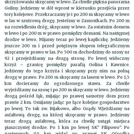
skrzyżowaniu skręcamy w lewo. Za chwile piękna panorama
Goliny. Jedziemy w dół wprost w kierunku przejścia przez
tory kolejowe. Przekraczamy je i po 200 m skręcamy w lewo
w las w szutrową drogę. Jesteśmy w Zamostkach. Po 200 m
na rozwidleniu dróg, skręcamy w lewo. Za ostatnim domem
w lewo i po 200 m w prawo pomiędzy domami. Na następnej
drodze w lewo. Mijamy teraz po lewej kapliczkę. Jedziemy
jeszcze 200 m i przed potężnym słupem telegraficznym
skręcamy w prawo w las. Po 500 m dochodzimy do szosy nr
92 i przejeżdżamy na drugą stronę. Po lewej widoczny
krzyż – granicę pomiędzy parafią Golina i Kawnice.
Jedziemy do tego krzyża i skręcamy przy nim na polną
drogę w prawo. Po 200 m skręcamy za lasem w lewo. Po 1,5
km docieramy do ogrodzonego stawu. Za chwile
wyjeżdżamy na szosę i po 200 m skręcamy w lewo. Jedziemy
drogą pośród łąk, mijając po prawej samotny dom przez
prawie 2 km. Omijamy jadąc po łące kolejne gospodarstwo
po lewej. To tak zw. Bijakowo, albo Grądy. Wjeżdżamy na
asfaltową drogę, na której skręcamy w prawo. Jedziemy
teraz drogą asfaltową, która za chwilę ustąpi miejsca
piaszczystej drodze. Po 1 km po lewej SK” Filipowo”. Po
następnych 0,5 km widać po prawej SK Ośrodka