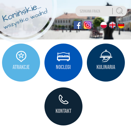
Uwaga:
Ta
strona
internetowa
zawiera
system
ułatwień
dostępu.
ATRAKCJE
NOCLEGI
KULINARIA
KONTAKT