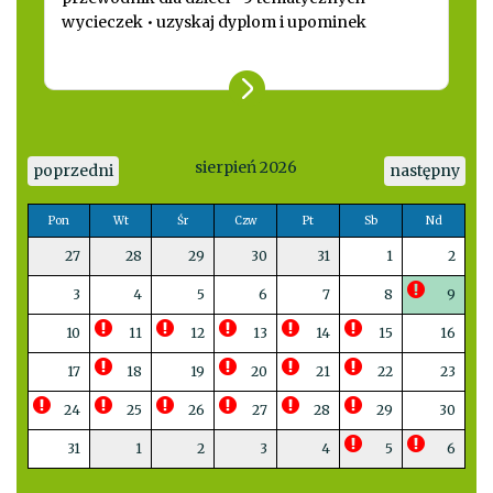
wycieczek • uzyskaj dyplom i upominek
sierpień 2026
poprzedni
następny
Pon
Wt
Śr
Czw
Pt
Sb
Nd
27
28
29
30
31
1
2
3
4
5
6
7
8
9
10
11
12
13
14
15
16
17
18
19
20
21
22
23
24
25
26
27
28
29
30
31
1
2
3
4
5
6