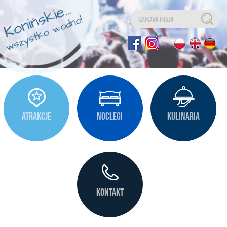
Uwaga:
Ta
strona
internetowa
zawiera
system
ułatwień
dostępu.
ATRAKCJE
NOCLEGI
KULINARIA
KONTAKT