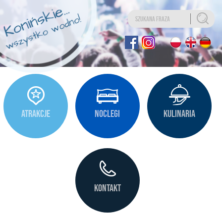
Uwaga:
Ta
strona
internetowa
zawiera
system
ułatwień
dostępu.
ATRAKCJE
NOCLEGI
KULINARIA
KONTAKT