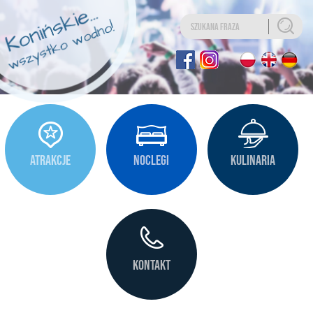
Uwaga:
Ta
strona
internetowa
zawiera
system
ułatwień
dostępu.
ATRAKCJE
NOCLEGI
KULINARIA
KONTAKT