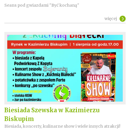
Seans pod gwiazdami "Być kochaną"
więcej
Biesiada Szewska w Kazimierzu
Biskupim
Biesiada, koncerty, kulinarne show i wiele innych atrakcji!