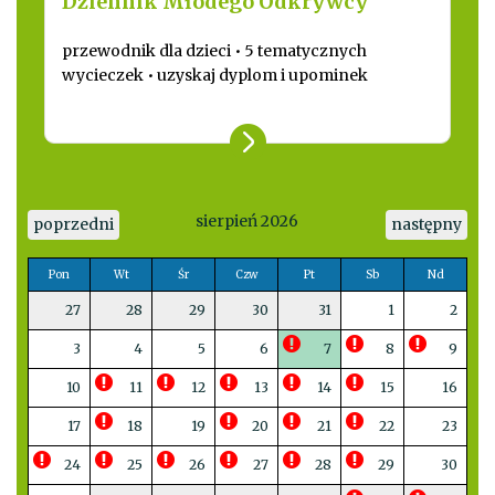
Dziennik Młodego Odkrywcy
przewodnik dla dzieci • 5 tematycznych
wycieczek • uzyskaj dyplom i upominek
sierpień 2026
poprzedni
następny
Pon
Wt
Śr
Czw
Pt
Sb
Nd
27
28
29
30
31
1
2
3
4
5
6
7
8
9
10
11
12
13
14
15
16
17
18
19
20
21
22
23
24
25
26
27
28
29
30