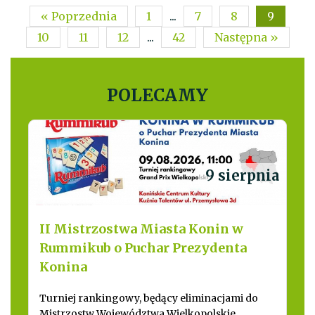
« Poprzednia
1
...
7
8
9
10
11
12
...
42
Następna »
POLECAMY
9 sierpnia
II Mistrzostwa Miasta Konin w
Rummikub o Puchar Prezydenta
Konina
Turniej rankingowy, będący eliminacjami do
Mistrzostw Województwa Wielkopolskie...