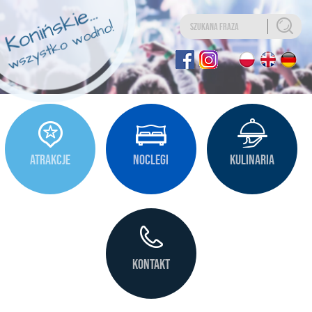
Uwaga:
Ta
strona
internetowa
zawiera
system
ułatwień
dostępu.
ATRAKCJE
NOCLEGI
KULINARIA
KONTAKT