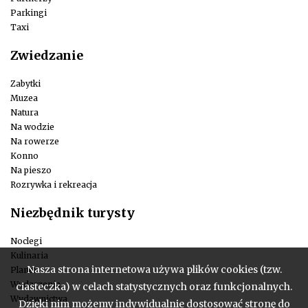
Parkingi
Taxi
Zwiedzanie
Zabytki
Muzea
Natura
Na wodzie
Na rowerze
Konno
Na pieszo
Rozrywka i rekreacja
Niezbędnik turysty
Noclegi
Kulinaria
Nasza strona internetowa używa plików cookies (tzw.
Planer
Wydarzenia
ciasteczka) w celach statystycznych oraz funkcjonalnych.
Wydawnictwa
Dzięki nim możemy indywidualnie dostosować stronę do