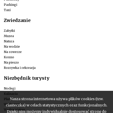
Parkingi
Taxi
Zwiedzanie
Zabytki
Muzea
Natura
Na wodzie
Na rowerze
Konno
Na pieszo
Rozrywka i rekreacja
Niezbędnik turysty
Noclegi
Kulinaria
Nasza strona internetowa używa plików cookies (tzw.
Planer
Wydarzenia
ciasteczka) w celach statystycznych oraz funkcjonalnych.
Wydawnictwa
Dzięki nim możemy indywidualnie dostosować stronę do