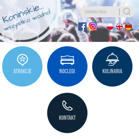
Uwaga:
Ta
strona
internetowa
zawiera
system
ułatwień
dostępu.
ATRAKCJE
NOCLEGI
KULINARIA
KONTAKT