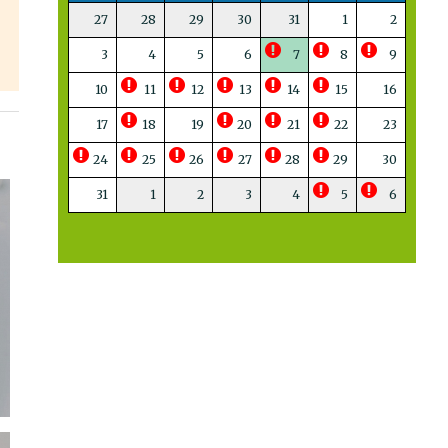
27
28
29
30
31
1
2
3
4
5
6
7
8
9
10
11
12
13
14
15
16
17
18
19
20
21
22
23
24
25
26
27
28
29
30
31
1
2
3
4
5
6