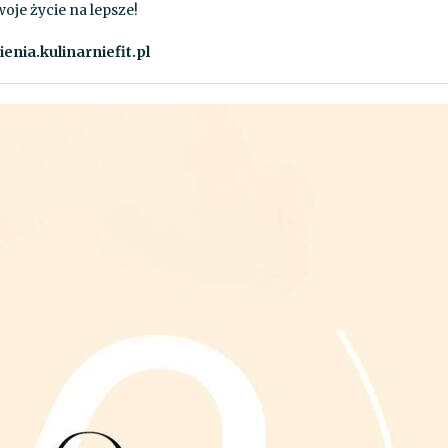
je życie na lepsze!
nia.kulinarniefit.pl