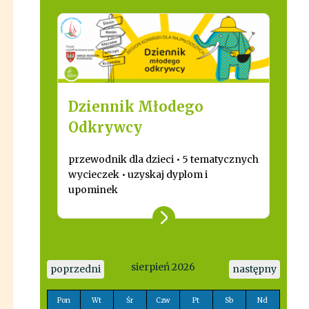
Dziennik Młodego
Odkrywcy
przewodnik dla dzieci • 5 tematycznych
wycieczek • uzyskaj dyplom i
upominek
sierpień 2026
poprzedni
następny
Pon
Wt
Śr
Czw
Pt
Sb
Nd