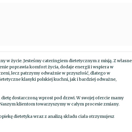
z
czytnika
ekranu;
Naciśnij
klawisze
Control-
F10,
aby
otworzyć
menu
y w życie. Jesteśmy cateringiem dietetycznym z misją. Z własn
ułatwień
enie poprawia komfort życia, dodaje energii i wspiera w
dostępu.
eni, lecz patrzymy odważnie w przyszłość, dlatego w
tyczne klasyki polskiej kuchni, jak i bardziej odważne,
 dietę dostarczoną wprost pod drzwi. W swojej ofercie mamy
h. Naszym klientom towarzyszymy w całym procesie zmiany.
 opiekę dietetyka wraz z analizą składu ciała otrzymujesz