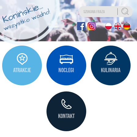
Uwaga:
Ta
strona
internetowa
zawiera
system
ułatwień
dostępu.
ATRAKCJE
NOCLEGI
KULINARIA
KONTAKT