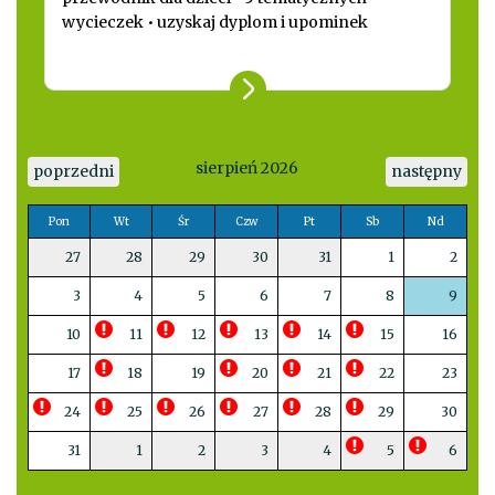
wycieczek • uzyskaj dyplom i upominek
sierpień 2026
poprzedni
następny
Pon
Wt
Śr
Czw
Pt
Sb
Nd
27
28
29
30
31
1
2
3
4
5
6
7
8
9
10
11
12
13
14
15
16
17
18
19
20
21
22
23
24
25
26
27
28
29
30
31
1
2
3
4
5
6